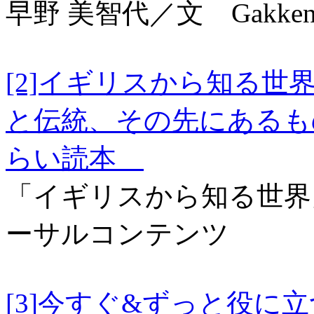
早野 美智代／文 Gakke
[2]イギリスから知る
と伝統、その先にあるも
らい読本
「イギリスから知る世界
ーサルコンテンツ
[3]今すぐ&ずっと役