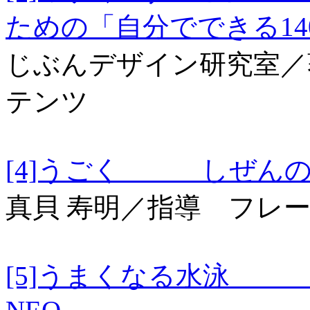
ための「自分でできる1
じぶんデザイン研究室／
テンツ
[4]うごく しぜんの
真貝 寿明／指導 フレ
[5]うまくなる水泳 