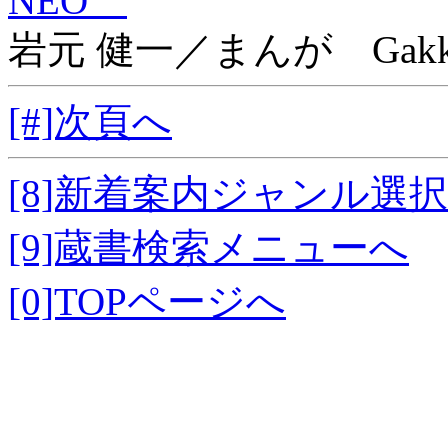
NEO
岩元 健一／まんが Gakk
[#]次頁へ
[8]新着案内ジャンル選
[9]蔵書検索メニューへ
[0]TOPページへ