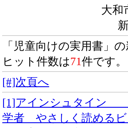
大和
「児童向けの実用書」の
ヒット件数は
71
件です。
[#]次頁へ
[1]アインシュタイン
学者 やさしく読めるビ