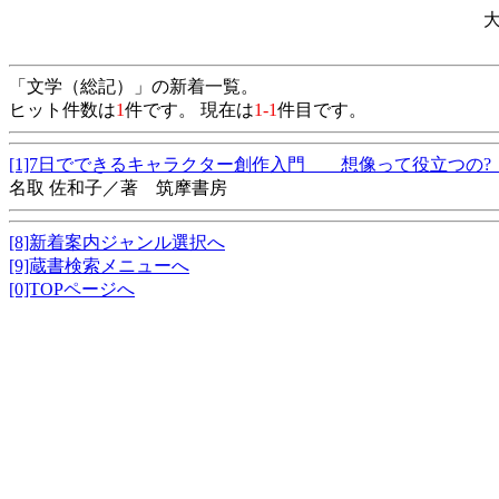
「文学（総記）」の新着一覧。
ヒット件数は
1
件です。 現在は
1-1
件目です。
[1]7日でできるキャラクター創作入門 想像って役立つの
名取 佐和子／著 筑摩書房
[8]新着案内ジャンル選択へ
[9]蔵書検索メニューへ
[0]TOPページへ