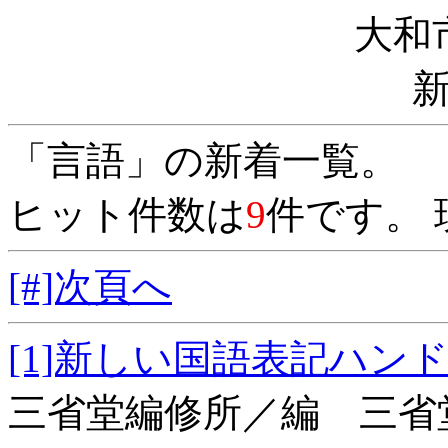
大和
「言語」の新着一覧。
ヒット件数は
9
件です。 
[#]次頁へ
[1]新しい国語表
三省堂編修所／編 三省