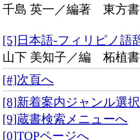
千島 英一／編著 東方
[5]日本語-フィリ
山下 美知子／編 柘植
[#]次頁へ
[8]新着案内ジャンル選
[9]蔵書検索メニューへ
[0]TOPページへ