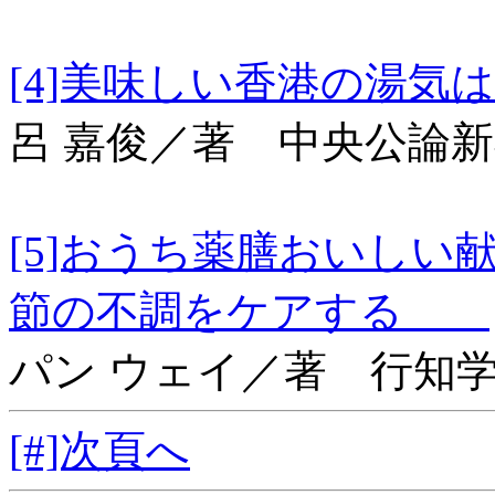
[4]美味しい香港
呂 嘉俊／著 中央公論
[5]おうち薬膳おいし
節の不調をケアする
パン ウェイ／著 行知
[#]次頁へ