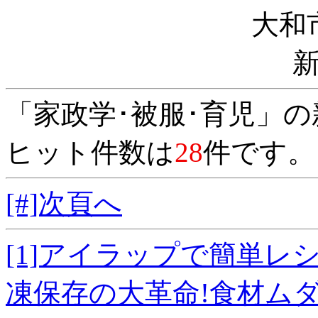
大和
「家政学･被服･育児」
ヒット件数は
28
件です。
[#]次頁へ
[1]アイラップで簡単
凍保存の大革命!食材ムダ