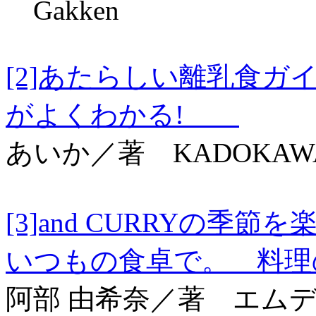
Gakken
[2]あたらしい離乳食
がよくわかる!
あいか／著 KADOKAW
[3]and CURRYの
いつもの食卓で。 料
阿部 由希奈／著 エム