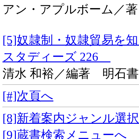
アン・アプルボーム／著
[5]奴隷制・奴隷貿易
スタディーズ 226
清水 和裕／編著 明石
[#]次頁へ
[8]新着案内ジャンル選
[9]蔵書検索メニューへ