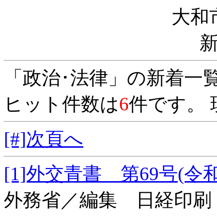
大和
「政治･法律」の新着一
ヒット件数は
6
件です。 
[#]次頁へ
[1]外交青書 第69号
外務省／編集 日経印刷