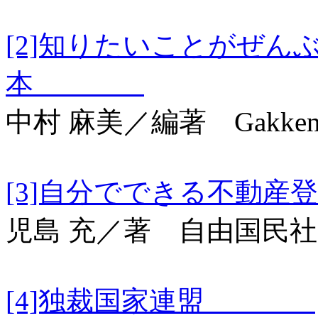
[2]知りたいことがぜん
本
中村 麻美／編著 Gakke
[3]自分でできる
児島 充／著 自由国民社
[4]独裁国家連盟