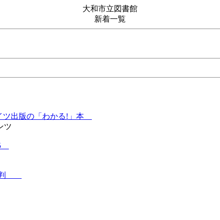
大和市立図書館
新着一覧
イツ出版の「わかる!」本
ンツ
15
女裁判