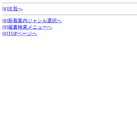
[#]次頁へ
[8]新着案内ジャンル選択へ
[9]蔵書検索メニューへ
[0]TOPページへ