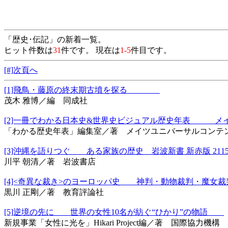
「歴史･伝記」の新着一覧。
ヒット件数は
31
件です。 現在は
1-5
件目です。
[#]次頁へ
[1]飛鳥・藤原の終末期古墳を探る
茂木 雅博／編 同成社
[2]一冊でわかる日本史&世界史ビジュアル歴史年表 メ
「わかる歴史年表」編集室／著 メイツユニバーサルコンテ
[3]沖縄を語りつぐ ある家族の歴史 岩波新書 新赤版 21
川平 朝清／著 岩波書店
[4]<奇異な裁き>のヨーロッパ史 神判・動物裁判・魔
黒川 正剛／著 教育評論社
[5]逆境の先に 世界の女性10名が紡ぐ“ひかり”の物語
新規事業「女性に光を」Hikari Project編／著 国際協力機構