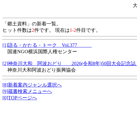
「郷土資料」の新着一覧。
ヒット件数は
2
件です。 現在は
1-2
件目です。
[1]語る・かたる・トーク Vol.377
国連NGO横浜国際人権センター
[2]神奈川大和 阿波おどり 2026(令和8年)50回大会記
神奈川大和阿波おどり振興協会
[8]新着案内ジャンル選択へ
[9]蔵書検索メニューへ
[0]TOPページへ