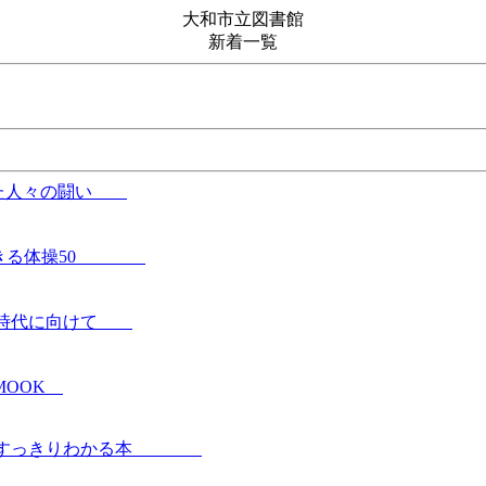
大和市立図書館
新着一覧
あげた人々の闘い
いでできる体操50
00年時代に向けて
 MOOK
続きがすっきりわかる本