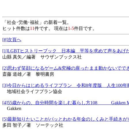
「社会･労働･福祉」の新着一覧。
ヒット件数は
11
件です。 現在は
1-5
件目です。
[#]次頁へ
[1]LGBTヒストリーブック 日本編 平等を求めて声を
山縣 真矢／編著 サウザンブックス社
[2]思わず笑顔になるゲーム&究極の座ったまま動かな
斎藤 道雄／著 黎明書房
[3]今日からはじめるライフプラン 令和8年度版 人生1
地域社会ライフプラン協会
[4]55歳からの、自分時間を楽しむ暮らし方108 Gakken
Gakken
[5]最新知りたいことがパッとわかる年金のしくみと手
多田 智子／著 ソーテック社