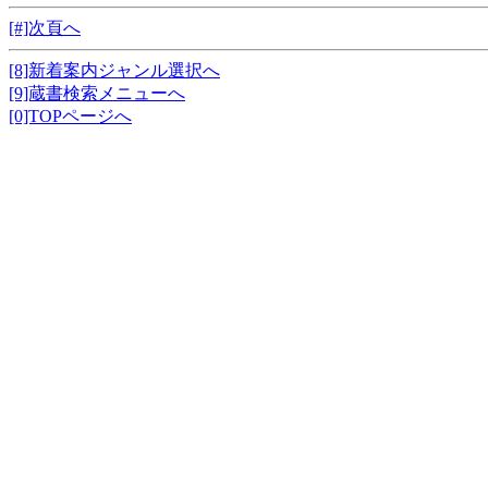
[#]次頁へ
[8]新着案内ジャンル選択へ
[9]蔵書検索メニューへ
[0]TOPページへ