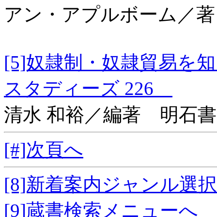
アン・アプルボーム／著
[5]奴隷制・奴隷貿易
スタディーズ 226
清水 和裕／編著 明石
[#]次頁へ
[8]新着案内ジャンル選
[9]蔵書検索メニューへ