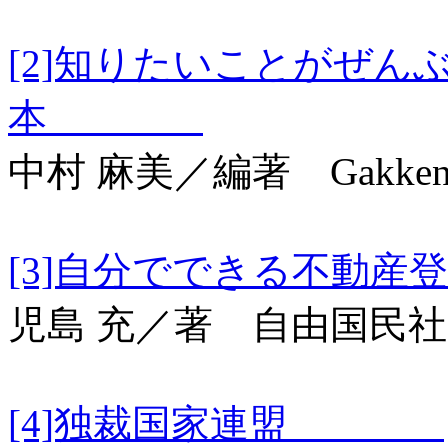
[2]知りたいことがぜん
本
中村 麻美／編著 Gakke
[3]自分でできる
児島 充／著 自由国民社
[4]独裁国家連盟