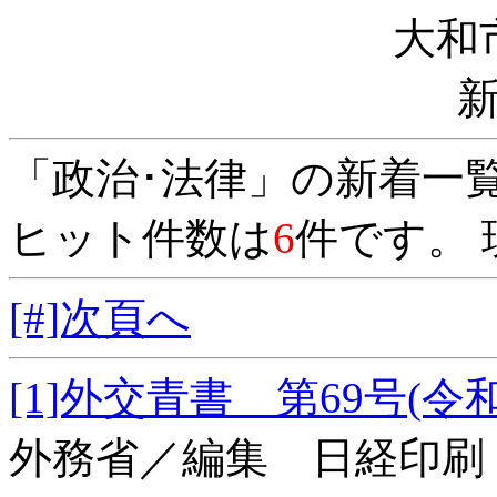
大和
「政治･法律」の新着一
ヒット件数は
6
件です。 
[#]次頁へ
[1]外交青書 第69号
外務省／編集 日経印刷