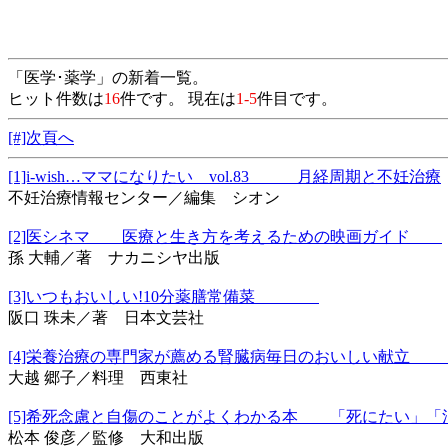
「医学･薬学」の新着一覧。
ヒット件数は
16
件です。 現在は
1-5
件目です。
[#]次頁へ
[1]i‐wish…ママになりたい vol.83 月経周期と不妊治療
不妊治療情報センター／編集 シオン
[2]医シネマ 医療と生き方を考えるための映画ガイド
孫 大輔／著 ナカニシヤ出版
[3]いつもおいしい!10分薬膳常備菜
阪口 珠未／著 日本文芸社
[4]栄養治療の専門家が薦める腎臓病毎日のおいしい
大越 郷子／料理 西東社
[5]希死念慮と自傷のことがよくわかる本 「死にたい」
松本 俊彦／監修 大和出版