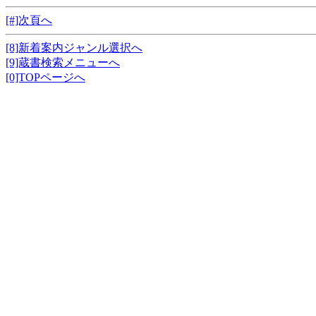
[#]次頁へ
[8]新着案内ジャンル選択へ
[9]蔵書検索メニューへ
[0]TOPページへ