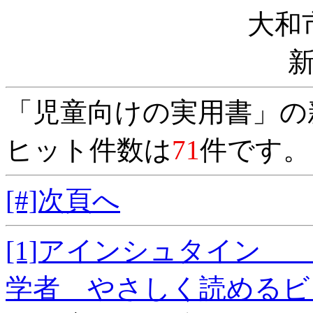
大和
「児童向けの実用書」の
ヒット件数は
71
件です。
[#]次頁へ
[1]アインシュタイン
学者 やさしく読めるビ