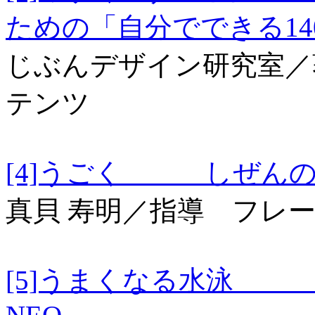
ための「自分でできる1
じぶんデザイン研究室／
テンツ
[4]うごく しぜんの
真貝 寿明／指導 フレ
[5]うまくなる水泳 