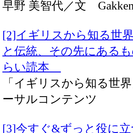
早野 美智代／文 Gakke
[2]イギリスから知る
と伝統、その先にあるも
らい読本
「イギリスから知る世界
ーサルコンテンツ
[3]今すぐ&ずっと役