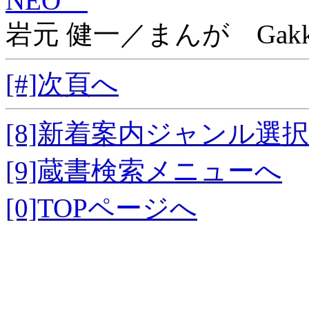
NEO
岩元 健一／まんが Gakk
[#]次頁へ
[8]新着案内ジャンル選
[9]蔵書検索メニューへ
[0]TOPページへ