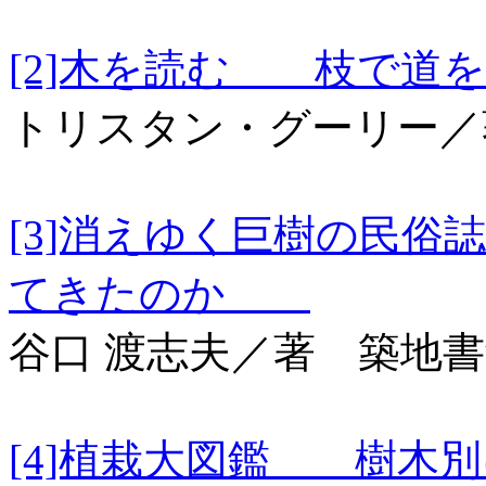
[2]木を読む 枝で
トリスタン・グーリー／
[3]消えゆく巨樹の民
てきたのか
谷口 渡志夫／著 築地
[4]植栽大図鑑 樹