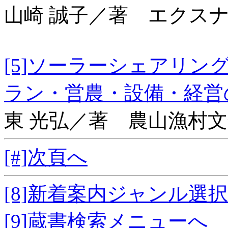
山崎 誠子／著 エクス
[5]ソーラーシェアリ
ラン・営農・設備・
東 光弘／著 農山漁村
[#]次頁へ
[8]新着案内ジャンル選
[9]蔵書検索メニューへ