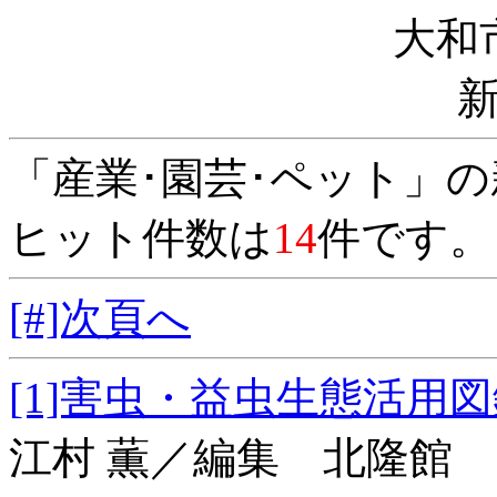
大和
「産業･園芸･ペット」
ヒット件数は
14
件です。
[#]次頁へ
[1]害虫・益虫生
江村 薫／編集 北隆館