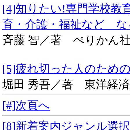
[4]知りたい!専門学
育・介護・福祉など な
斉藤 智／著 ぺりかん
[5]疲れ切った人
堀田 秀吾／著 東洋経
[#]次頁へ
[8]新着案内ジャンル選