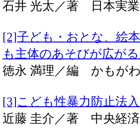
石井 光太／著 日本実
[2]子ども・おとな、
も主体のあそびが広
徳永 満理／編 かもが
[3]こども性暴力
近藤 圭介／著 中央経