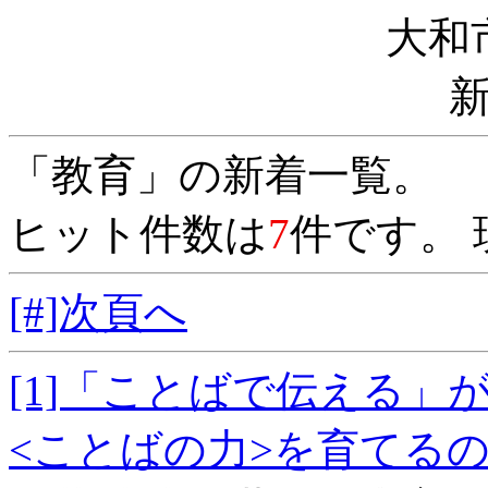
大和
「教育」の新着一覧。
ヒット件数は
7
件です。 
[#]次頁へ
[1]「ことばで伝える
<ことばの力>を育て