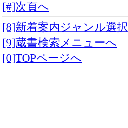
[#]次頁へ
[8]新着案内ジャンル選
[9]蔵書検索メニューへ
[0]TOPページへ