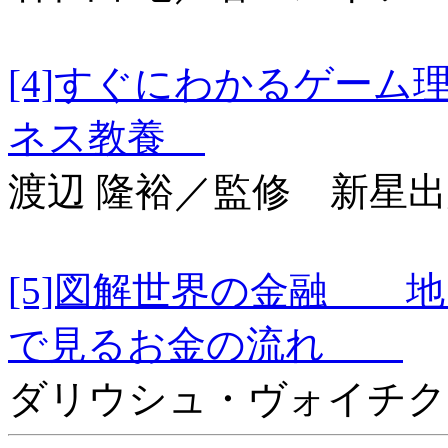
[4]すぐにわかるゲー
ネス教養
渡辺 隆裕／監修 新星
[5]図解世界の金融 
で見るお金の流れ
ダリウシュ・ヴォイチク