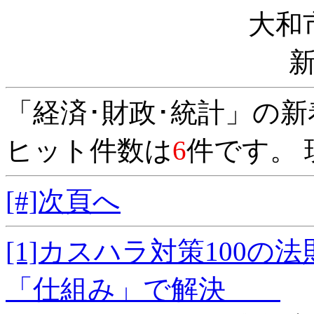
大和
「経済･財政･統計」の
ヒット件数は
6
件です。 
[#]次頁へ
[1]カスハラ対策100
「仕組み」で解決