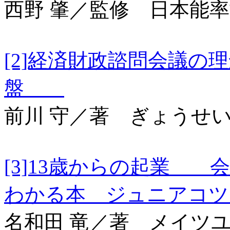
西野 肇／監修 日本能
[2]経済財政諮問会議
盤
前川 守／著 ぎょうせ
[3]13歳からの起業 
わかる本 ジュニアコ
名和田 竜／著 メイツ