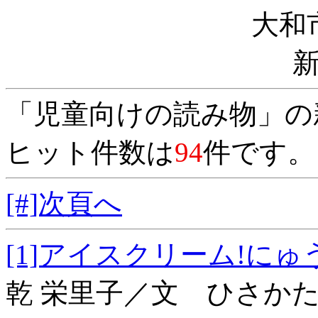
大和
「児童向けの読み物」の
ヒット件数は
94
件です。
[#]次頁へ
[1]アイスクリーム
乾 栄里子／文 ひさか