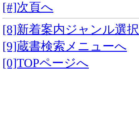
[#]次頁へ
[8]新着案内ジャンル選
[9]蔵書検索メニューへ
[0]TOPページへ