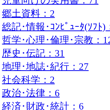
児童向けの実用書：71
郷土資料：2
総記･情報･ｺﾝﾋﾟｭｰﾀ(ｿﾌﾄ)
哲学･心理･倫理･宗教：1
歴史･伝記：31
地理･地誌･紀行：27
社会科学：2
政治･法律：6
経済･財政･統計：6