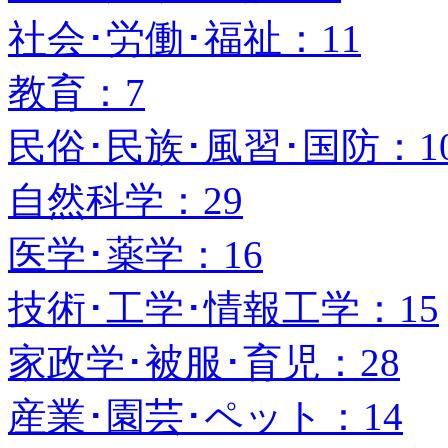
社会･労働･福祉：11
教育：7
民俗･民族･風習･国防：1
自然科学：29
医学･薬学：16
技術･工学･情報工学：15
家政学･被服･育児：28
産業･園芸･ペット：14