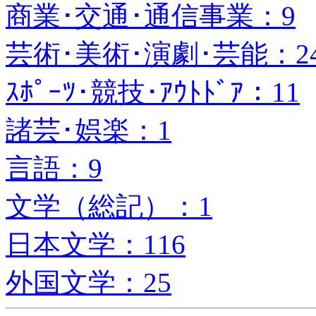
商業･交通･通信事業：9
芸術･美術･演劇･芸能：2
ｽﾎﾟｰﾂ･競技･ｱｳﾄﾄﾞｱ：11
諸芸･娯楽：1
言語：9
文学（総記）：1
日本文学：116
外国文学：25