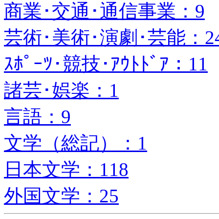
商業･交通･通信事業：9
芸術･美術･演劇･芸能：2
ｽﾎﾟｰﾂ･競技･ｱｳﾄﾄﾞｱ：11
諸芸･娯楽：1
言語：9
文学（総記）：1
日本文学：118
外国文学：25