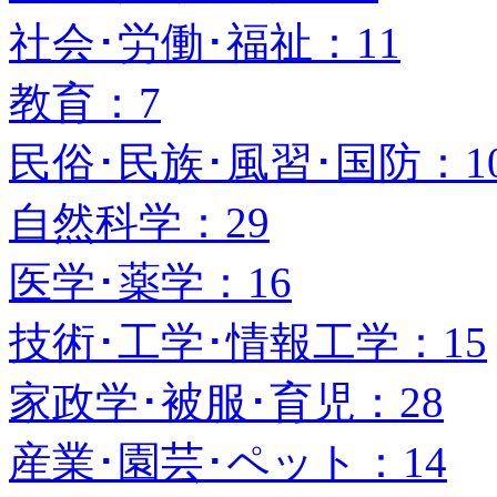
社会･労働･福祉：11
教育：7
民俗･民族･風習･国防：1
自然科学：29
医学･薬学：16
技術･工学･情報工学：15
家政学･被服･育児：28
産業･園芸･ペット：14