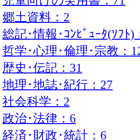
児童向けの実用書：71
郷土資料：2
総記･情報･ｺﾝﾋﾟｭｰﾀ(ｿﾌﾄ)
哲学･心理･倫理･宗教：1
歴史･伝記：31
地理･地誌･紀行：27
社会科学：2
政治･法律：6
経済･財政･統計：6