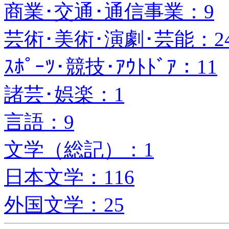
商業･交通･通信事業：9
芸術･美術･演劇･芸能：2
ｽﾎﾟｰﾂ･競技･ｱｳﾄﾄﾞｱ：11
諸芸･娯楽：1
言語：9
文学（総記）：1
日本文学：116
外国文学：25