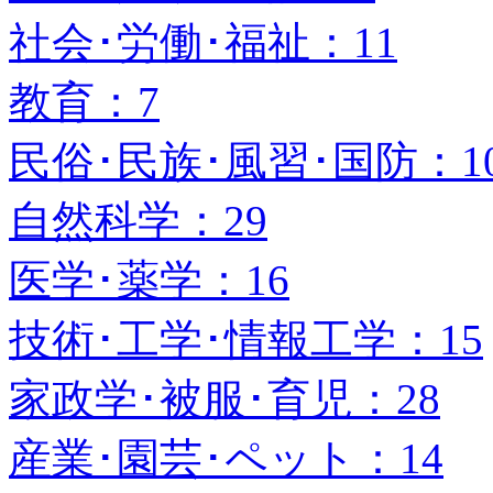
社会･労働･福祉：11
教育：7
民俗･民族･風習･国防：1
自然科学：29
医学･薬学：16
技術･工学･情報工学：15
家政学･被服･育児：28
産業･園芸･ペット：14