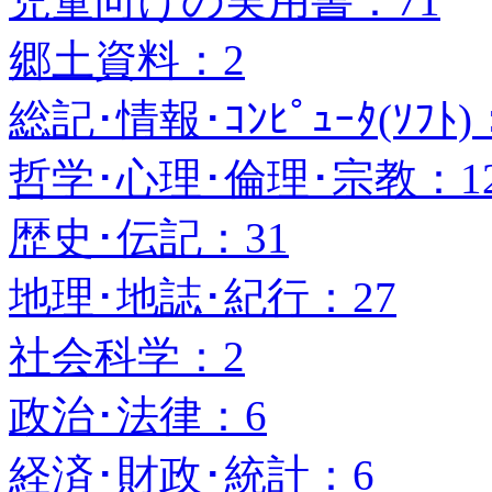
児童向けの実用書：71
郷土資料：2
総記･情報･ｺﾝﾋﾟｭｰﾀ(ｿﾌﾄ)
哲学･心理･倫理･宗教：1
歴史･伝記：31
地理･地誌･紀行：27
社会科学：2
政治･法律：6
経済･財政･統計：6