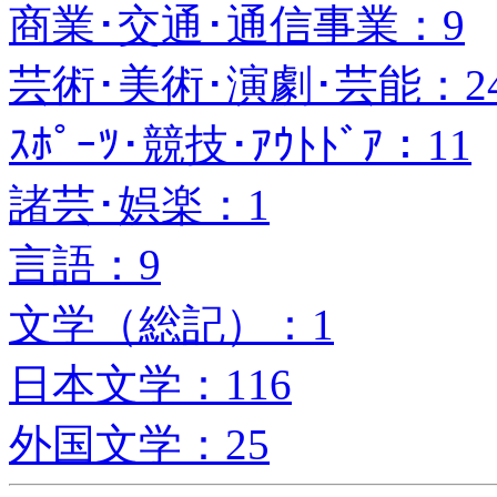
商業･交通･通信事業：9
芸術･美術･演劇･芸能：2
ｽﾎﾟｰﾂ･競技･ｱｳﾄﾄﾞｱ：11
諸芸･娯楽：1
言語：9
文学（総記）：1
日本文学：116
外国文学：25