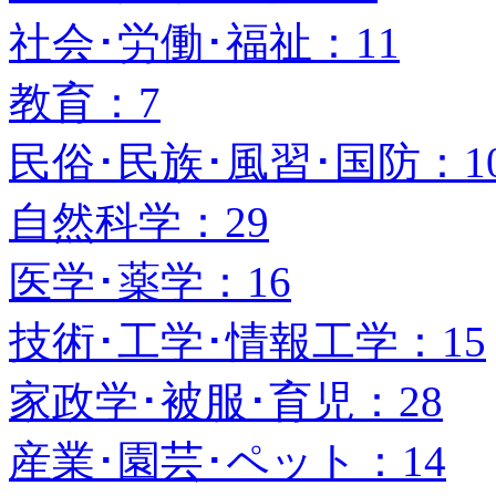
社会･労働･福祉：11
教育：7
民俗･民族･風習･国防：1
自然科学：29
医学･薬学：16
技術･工学･情報工学：15
家政学･被服･育児：28
産業･園芸･ペット：14