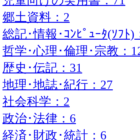
児童向けの実用書：71
郷土資料：2
総記･情報･ｺﾝﾋﾟｭｰﾀ(ｿﾌﾄ)
哲学･心理･倫理･宗教：1
歴史･伝記：31
地理･地誌･紀行：27
社会科学：2
政治･法律：6
経済･財政･統計：6