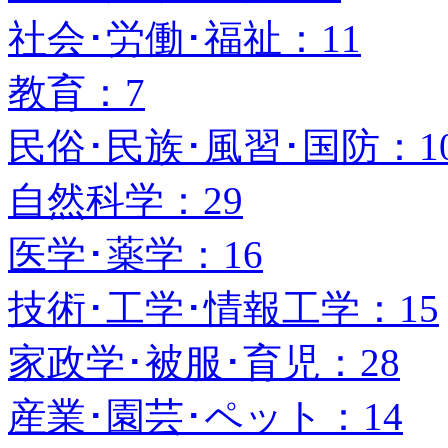
社会･労働･福祉：11
教育：7
民俗･民族･風習･国防：1
自然科学：29
医学･薬学：16
技術･工学･情報工学：15
家政学･被服･育児：28
産業･園芸･ペット：14