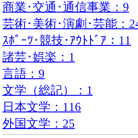
商業･交通･通信事業：9
芸術･美術･演劇･芸能：2
ｽﾎﾟｰﾂ･競技･ｱｳﾄﾄﾞｱ：11
諸芸･娯楽：1
言語：9
文学（総記）：1
日本文学：116
外国文学：25