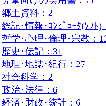
児童向けの実用書：71
郷土資料：2
総記･情報･ｺﾝﾋﾟｭｰﾀ(ｿﾌﾄ)
哲学･心理･倫理･宗教：1
歴史･伝記：31
地理･地誌･紀行：27
社会科学：2
政治･法律：6
経済･財政･統計：6