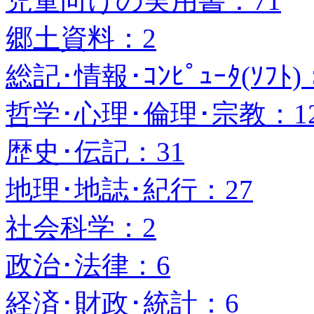
児童向けの実用書：71
郷土資料：2
総記･情報･ｺﾝﾋﾟｭｰﾀ(ｿﾌﾄ)
哲学･心理･倫理･宗教：1
歴史･伝記：31
地理･地誌･紀行：27
社会科学：2
政治･法律：6
経済･財政･統計：6