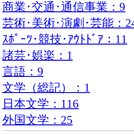
商業･交通･通信事業：9
芸術･美術･演劇･芸能：2
ｽﾎﾟｰﾂ･競技･ｱｳﾄﾄﾞｱ：11
諸芸･娯楽：1
言語：9
文学（総記）：1
日本文学：116
外国文学：25