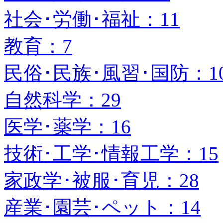
社会･労働･福祉：11
教育：7
民俗･民族･風習･国防：1
自然科学：29
医学･薬学：16
技術･工学･情報工学：15
家政学･被服･育児：28
産業･園芸･ペット：14