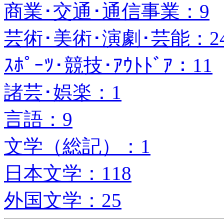
商業･交通･通信事業：9
芸術･美術･演劇･芸能：2
ｽﾎﾟｰﾂ･競技･ｱｳﾄﾄﾞｱ：11
諸芸･娯楽：1
言語：9
文学（総記）：1
日本文学：118
外国文学：25