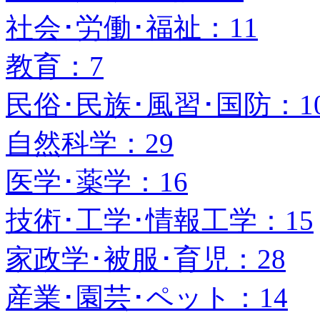
社会･労働･福祉：11
教育：7
民俗･民族･風習･国防：1
自然科学：29
医学･薬学：16
技術･工学･情報工学：15
家政学･被服･育児：28
産業･園芸･ペット：14