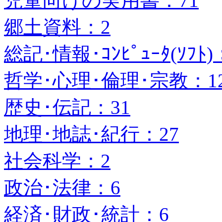
児童向けの実用書：71
郷土資料：2
総記･情報･ｺﾝﾋﾟｭｰﾀ(ｿﾌﾄ)
哲学･心理･倫理･宗教：1
歴史･伝記：31
地理･地誌･紀行：27
社会科学：2
政治･法律：6
経済･財政･統計：6