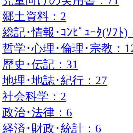
児童向けの実用書：71
郷土資料：2
総記･情報･ｺﾝﾋﾟｭｰﾀ(ｿﾌﾄ)
哲学･心理･倫理･宗教：1
歴史･伝記：31
地理･地誌･紀行：27
社会科学：2
政治･法律：6
経済･財政･統計：6