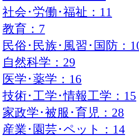
社会･労働･福祉：11
教育：7
民俗･民族･風習･国防：1
自然科学：29
医学･薬学：16
技術･工学･情報工学：15
家政学･被服･育児：28
産業･園芸･ペット：14