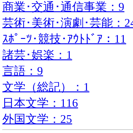
商業･交通･通信事業：9
芸術･美術･演劇･芸能：2
ｽﾎﾟｰﾂ･競技･ｱｳﾄﾄﾞｱ：11
諸芸･娯楽：1
言語：9
文学（総記）：1
日本文学：116
外国文学：25