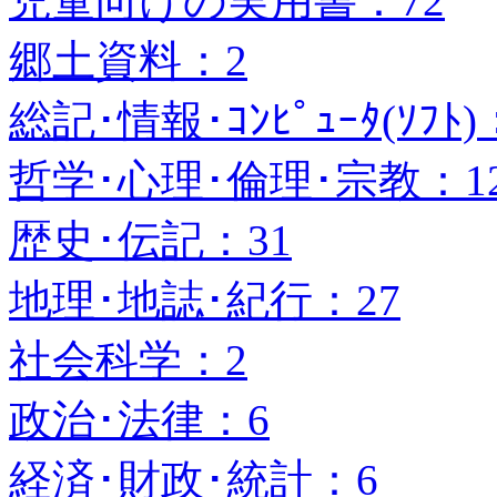
児童向けの実用書：72
郷土資料：2
総記･情報･ｺﾝﾋﾟｭｰﾀ(ｿﾌﾄ)
哲学･心理･倫理･宗教：1
歴史･伝記：31
地理･地誌･紀行：27
社会科学：2
政治･法律：6
経済･財政･統計：6