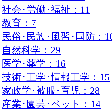
社会･労働･福祉：11
教育：7
民俗･民族･風習･国防：1
自然科学：29
医学･薬学：16
技術･工学･情報工学：15
家政学･被服･育児：28
産業･園芸･ペット：14