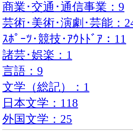
商業･交通･通信事業：9
芸術･美術･演劇･芸能：2
ｽﾎﾟｰﾂ･競技･ｱｳﾄﾄﾞｱ：11
諸芸･娯楽：1
言語：9
文学（総記）：1
日本文学：118
外国文学：25