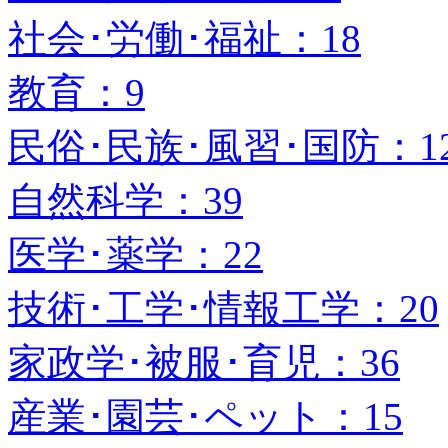
社会･労働･福祉：18
教育：9
民俗･民族･風習･国防：1
自然科学：39
医学･薬学：22
技術･工学･情報工学：20
家政学･被服･育児：36
産業･園芸･ペット：15