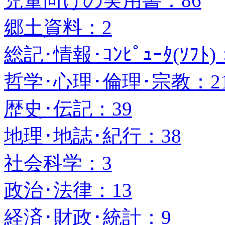
児童向けの実用書：86
郷土資料：2
総記･情報･ｺﾝﾋﾟｭｰﾀ(ｿﾌﾄ)
哲学･心理･倫理･宗教：2
歴史･伝記：39
地理･地誌･紀行：38
社会科学：3
政治･法律：13
経済･財政･統計：9