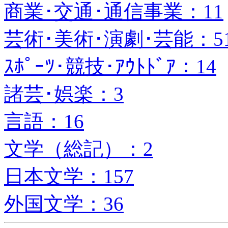
商業･交通･通信事業：11
芸術･美術･演劇･芸能：5
ｽﾎﾟｰﾂ･競技･ｱｳﾄﾄﾞｱ：14
諸芸･娯楽：3
言語：16
文学（総記）：2
日本文学：157
外国文学：36