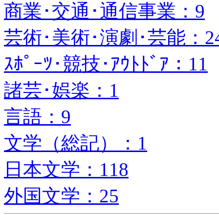
商業･交通･通信事業：9
芸術･美術･演劇･芸能：2
ｽﾎﾟｰﾂ･競技･ｱｳﾄﾄﾞｱ：11
諸芸･娯楽：1
言語：9
文学（総記）：1
日本文学：118
外国文学：25