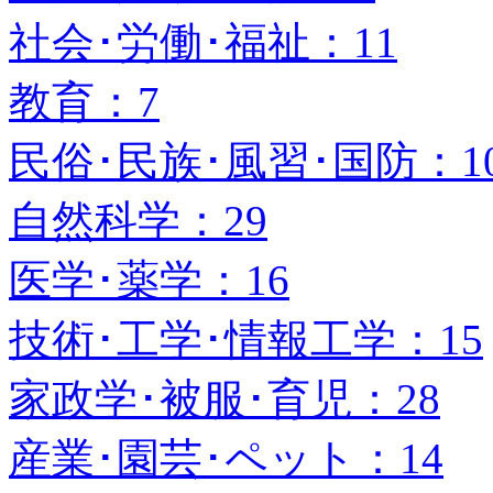
社会･労働･福祉：11
教育：7
民俗･民族･風習･国防：1
自然科学：29
医学･薬学：16
技術･工学･情報工学：15
家政学･被服･育児：28
産業･園芸･ペット：14