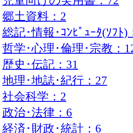
児童向けの実用書：72
郷土資料：2
総記･情報･ｺﾝﾋﾟｭｰﾀ(ｿﾌﾄ)
哲学･心理･倫理･宗教：1
歴史･伝記：31
地理･地誌･紀行：27
社会科学：2
政治･法律：6
経済･財政･統計：6