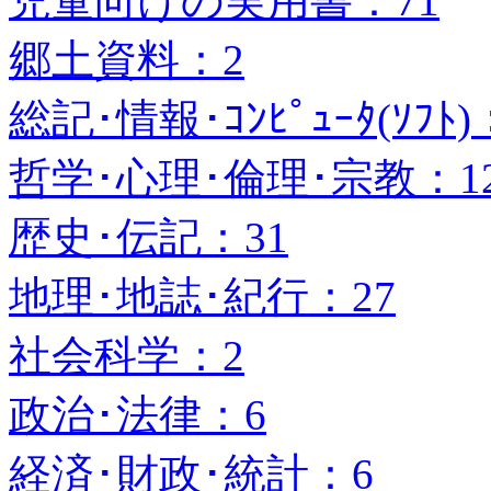
児童向けの実用書：71
郷土資料：2
総記･情報･ｺﾝﾋﾟｭｰﾀ(ｿﾌﾄ)
哲学･心理･倫理･宗教：1
歴史･伝記：31
地理･地誌･紀行：27
社会科学：2
政治･法律：6
経済･財政･統計：6