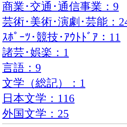
商業･交通･通信事業：9
芸術･美術･演劇･芸能：2
ｽﾎﾟｰﾂ･競技･ｱｳﾄﾄﾞｱ：11
諸芸･娯楽：1
言語：9
文学（総記）：1
日本文学：116
外国文学：25