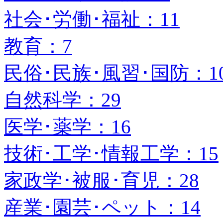
社会･労働･福祉：11
教育：7
民俗･民族･風習･国防：1
自然科学：29
医学･薬学：16
技術･工学･情報工学：15
家政学･被服･育児：28
産業･園芸･ペット：14