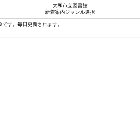
大和市立図書館
新着案内ジャンル選択
象です。毎日更新されます。