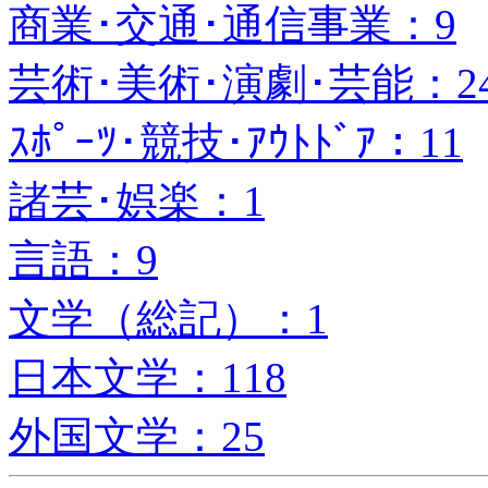
商業･交通･通信事業：9
芸術･美術･演劇･芸能：2
ｽﾎﾟｰﾂ･競技･ｱｳﾄﾄﾞｱ：11
諸芸･娯楽：1
言語：9
文学（総記）：1
日本文学：118
外国文学：25