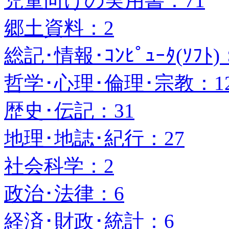
児童向けの実用書：71
郷土資料：2
総記･情報･ｺﾝﾋﾟｭｰﾀ(ｿﾌﾄ)
哲学･心理･倫理･宗教：1
歴史･伝記：31
地理･地誌･紀行：27
社会科学：2
政治･法律：6
経済･財政･統計：6