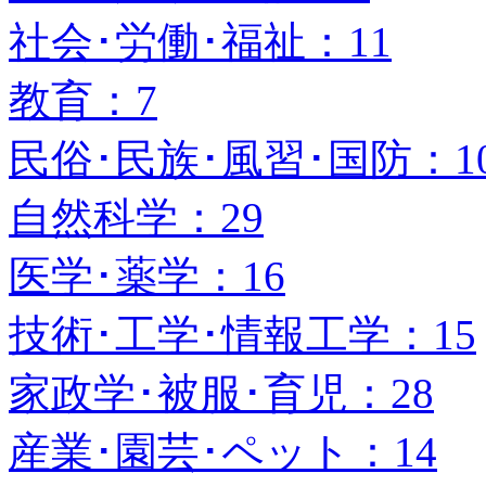
社会･労働･福祉：11
教育：7
民俗･民族･風習･国防：1
自然科学：29
医学･薬学：16
技術･工学･情報工学：15
家政学･被服･育児：28
産業･園芸･ペット：14