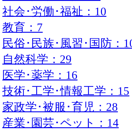
社会･労働･福祉：10
教育：7
民俗･民族･風習･国防：1
自然科学：29
医学･薬学：16
技術･工学･情報工学：15
家政学･被服･育児：28
産業･園芸･ペット：14