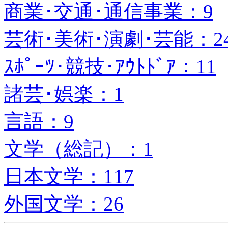
商業･交通･通信事業：9
芸術･美術･演劇･芸能：2
ｽﾎﾟｰﾂ･競技･ｱｳﾄﾄﾞｱ：11
諸芸･娯楽：1
言語：9
文学（総記）：1
日本文学：117
外国文学：26