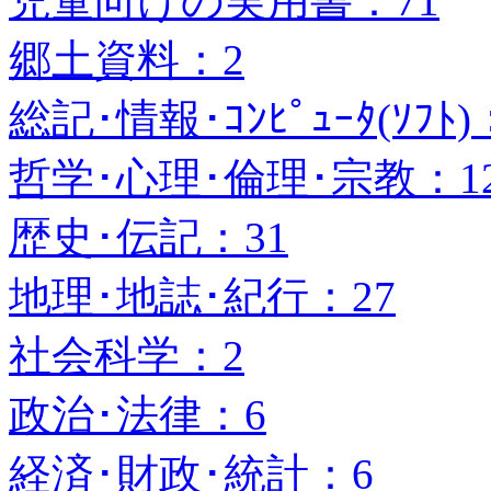
児童向けの実用書：71
郷土資料：2
総記･情報･ｺﾝﾋﾟｭｰﾀ(ｿﾌﾄ)
哲学･心理･倫理･宗教：1
歴史･伝記：31
地理･地誌･紀行：27
社会科学：2
政治･法律：6
経済･財政･統計：6