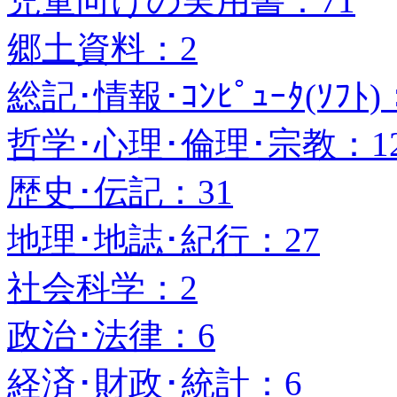
児童向けの実用書：71
郷土資料：2
総記･情報･ｺﾝﾋﾟｭｰﾀ(ｿﾌﾄ)
哲学･心理･倫理･宗教：1
歴史･伝記：31
地理･地誌･紀行：27
社会科学：2
政治･法律：6
経済･財政･統計：6