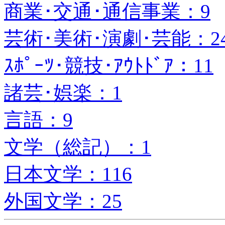
商業･交通･通信事業：9
芸術･美術･演劇･芸能：2
ｽﾎﾟｰﾂ･競技･ｱｳﾄﾄﾞｱ：11
諸芸･娯楽：1
言語：9
文学（総記）：1
日本文学：116
外国文学：25