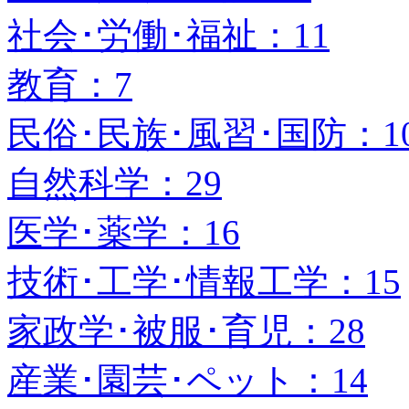
社会･労働･福祉：11
教育：7
民俗･民族･風習･国防：1
自然科学：29
医学･薬学：16
技術･工学･情報工学：15
家政学･被服･育児：28
産業･園芸･ペット：14