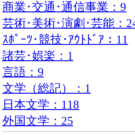
商業･交通･通信事業：9
芸術･美術･演劇･芸能：2
ｽﾎﾟｰﾂ･競技･ｱｳﾄﾄﾞｱ：11
諸芸･娯楽：1
言語：9
文学（総記）：1
日本文学：118
外国文学：25