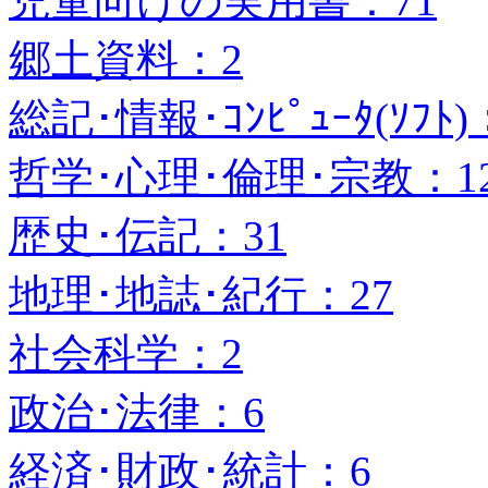
児童向けの実用書：71
郷土資料：2
総記･情報･ｺﾝﾋﾟｭｰﾀ(ｿﾌﾄ)
哲学･心理･倫理･宗教：1
歴史･伝記：31
地理･地誌･紀行：27
社会科学：2
政治･法律：6
経済･財政･統計：6