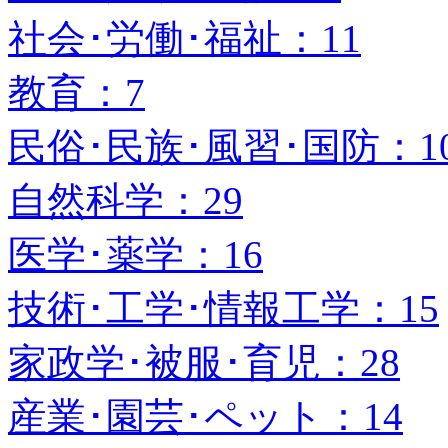
社会･労働･福祉：11
教育：7
民俗･民族･風習･国防：1
自然科学：29
医学･薬学：16
技術･工学･情報工学：15
家政学･被服･育児：28
産業･園芸･ペット：14