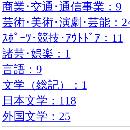
商業･交通･通信事業：9
芸術･美術･演劇･芸能：2
ｽﾎﾟｰﾂ･競技･ｱｳﾄﾄﾞｱ：11
諸芸･娯楽：1
言語：9
文学（総記）：1
日本文学：118
外国文学：25