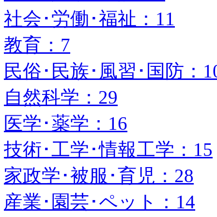
社会･労働･福祉：11
教育：7
民俗･民族･風習･国防：1
自然科学：29
医学･薬学：16
技術･工学･情報工学：15
家政学･被服･育児：28
産業･園芸･ペット：14