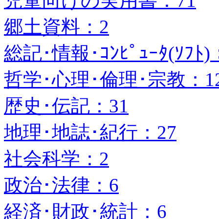
児童向けの実用書：71
郷土資料：2
総記･情報･ｺﾝﾋﾟｭｰﾀ(ｿﾌﾄ)
哲学･心理･倫理･宗教：1
歴史･伝記：31
地理･地誌･紀行：27
社会科学：2
政治･法律：6
経済･財政･統計：6