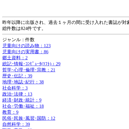
昨年以降に出版され、過去１ヶ月の間に受け入れた書誌が対
総件数は824件です。
ジャンル：件数
児童向けの読み物：123
児童向けの実用書：86
郷土資料：2
総記･情報･ｺﾝﾋﾟｭｰﾀ(ｿﾌﾄ)：29
哲学･心理･倫理･宗教：21
歴史･伝記：39
地理･地誌･紀行：38
社会科学：3
政治･法律：13
経済･財政･統計：9
社会･労働･福祉：18
教育：9
民俗･民族･風習･国防：12
自然科学：39