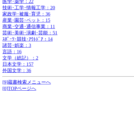
医学･薬学：22
技術･工学･情報工学：20
家政学･被服･育児：36
産業･園芸･ペット：15
商業･交通･通信事業：11
芸術･美術･演劇･芸能：51
ｽﾎﾟｰﾂ･競技･ｱｳﾄﾄﾞｱ：14
諸芸･娯楽：3
言語：16
文学（総記）：2
日本文学：157
外国文学：36
[9]蔵書検索メニューへ
[0]TOPページへ