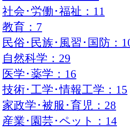
社会･労働･福祉：11
教育：7
民俗･民族･風習･国防：1
自然科学：29
医学･薬学：16
技術･工学･情報工学：15
家政学･被服･育児：28
産業･園芸･ペット：14