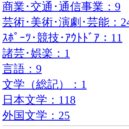
商業･交通･通信事業：9
芸術･美術･演劇･芸能：2
ｽﾎﾟｰﾂ･競技･ｱｳﾄﾄﾞｱ：11
諸芸･娯楽：1
言語：9
文学（総記）：1
日本文学：118
外国文学：25