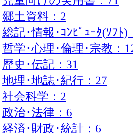
児童向けの実用書：71
郷土資料：2
総記･情報･ｺﾝﾋﾟｭｰﾀ(ｿﾌﾄ)
哲学･心理･倫理･宗教：1
歴史･伝記：31
地理･地誌･紀行：27
社会科学：2
政治･法律：6
経済･財政･統計：6