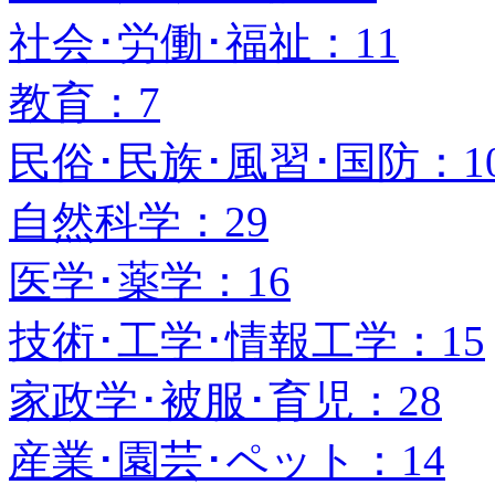
社会･労働･福祉：11
教育：7
民俗･民族･風習･国防：1
自然科学：29
医学･薬学：16
技術･工学･情報工学：15
家政学･被服･育児：28
産業･園芸･ペット：14