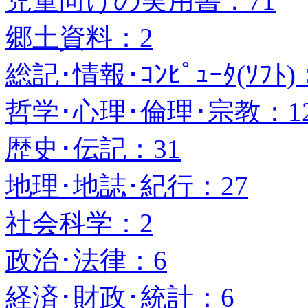
児童向けの実用書：71
郷土資料：2
総記･情報･ｺﾝﾋﾟｭｰﾀ(ｿﾌﾄ)
哲学･心理･倫理･宗教：1
歴史･伝記：31
地理･地誌･紀行：27
社会科学：2
政治･法律：6
経済･財政･統計：6