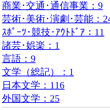
商業･交通･通信事業：9
芸術･美術･演劇･芸能：2
ｽﾎﾟｰﾂ･競技･ｱｳﾄﾄﾞｱ：11
諸芸･娯楽：1
言語：9
文学（総記）：1
日本文学：116
外国文学：25