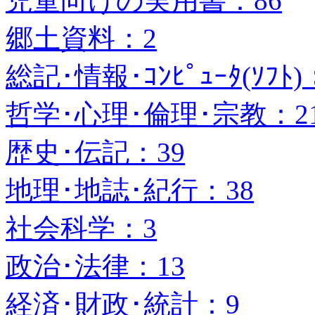
児童向けの実用書：86
郷土資料：2
総記･情報･ｺﾝﾋﾟｭｰﾀ(ｿﾌﾄ)
哲学･心理･倫理･宗教：2
歴史･伝記：39
地理･地誌･紀行：38
社会科学：3
政治･法律：13
経済･財政･統計：9