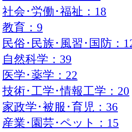
社会･労働･福祉：18
教育：9
民俗･民族･風習･国防：1
自然科学：39
医学･薬学：22
技術･工学･情報工学：20
家政学･被服･育児：36
産業･園芸･ペット：15