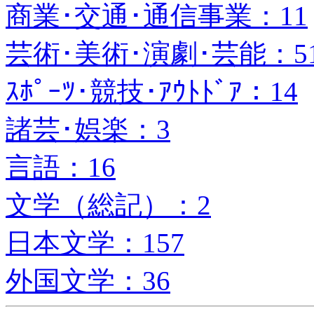
商業･交通･通信事業：11
芸術･美術･演劇･芸能：5
ｽﾎﾟｰﾂ･競技･ｱｳﾄﾄﾞｱ：14
諸芸･娯楽：3
言語：16
文学（総記）：2
日本文学：157
外国文学：36