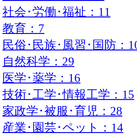
社会･労働･福祉：11
教育：7
民俗･民族･風習･国防：1
自然科学：29
医学･薬学：16
技術･工学･情報工学：15
家政学･被服･育児：28
産業･園芸･ペット：14