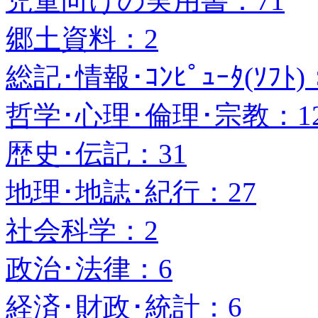
児童向けの実用書：71
郷土資料：2
総記･情報･ｺﾝﾋﾟｭｰﾀ(ｿﾌﾄ)
哲学･心理･倫理･宗教：1
歴史･伝記：31
地理･地誌･紀行：27
社会科学：2
政治･法律：6
経済･財政･統計：6