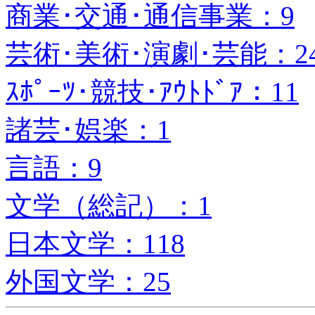
商業･交通･通信事業：9
芸術･美術･演劇･芸能：2
ｽﾎﾟｰﾂ･競技･ｱｳﾄﾄﾞｱ：11
諸芸･娯楽：1
言語：9
文学（総記）：1
日本文学：118
外国文学：25