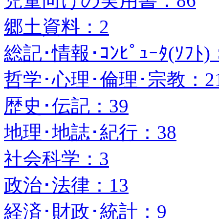
児童向けの実用書：86
郷土資料：2
総記･情報･ｺﾝﾋﾟｭｰﾀ(ｿﾌﾄ)
哲学･心理･倫理･宗教：2
歴史･伝記：39
地理･地誌･紀行：38
社会科学：3
政治･法律：13
経済･財政･統計：9