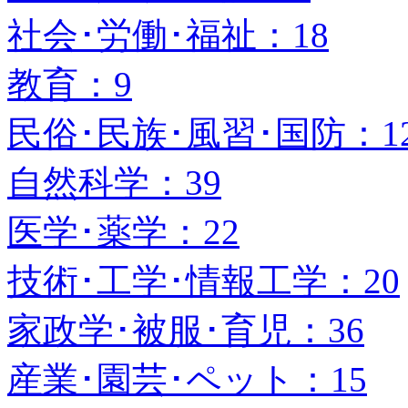
社会･労働･福祉：18
教育：9
民俗･民族･風習･国防：1
自然科学：39
医学･薬学：22
技術･工学･情報工学：20
家政学･被服･育児：36
産業･園芸･ペット：15