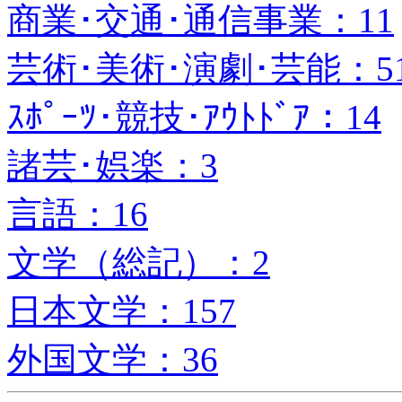
商業･交通･通信事業：11
芸術･美術･演劇･芸能：5
ｽﾎﾟｰﾂ･競技･ｱｳﾄﾄﾞｱ：14
諸芸･娯楽：3
言語：16
文学（総記）：2
日本文学：157
外国文学：36