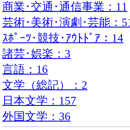
商業･交通･通信事業：11
芸術･美術･演劇･芸能：5
ｽﾎﾟｰﾂ･競技･ｱｳﾄﾄﾞｱ：14
諸芸･娯楽：3
言語：16
文学（総記）：2
日本文学：157
外国文学：36