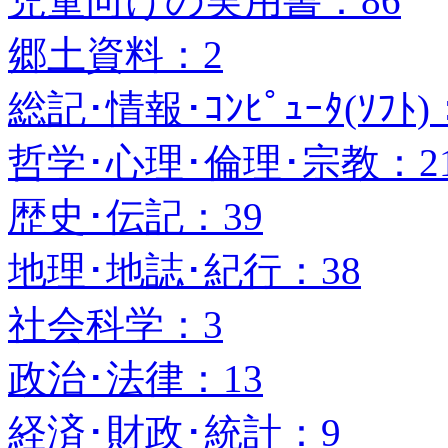
児童向けの実用書：86
郷土資料：2
総記･情報･ｺﾝﾋﾟｭｰﾀ(ｿﾌﾄ)
哲学･心理･倫理･宗教：2
歴史･伝記：39
地理･地誌･紀行：38
社会科学：3
政治･法律：13
経済･財政･統計：9