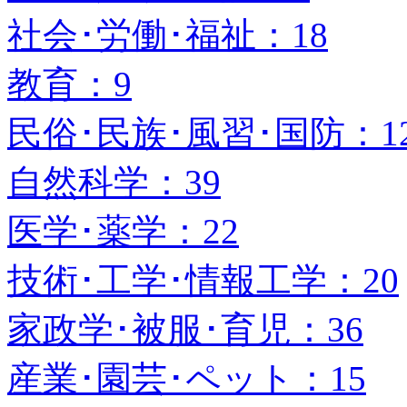
社会･労働･福祉：18
教育：9
民俗･民族･風習･国防：1
自然科学：39
医学･薬学：22
技術･工学･情報工学：20
家政学･被服･育児：36
産業･園芸･ペット：15