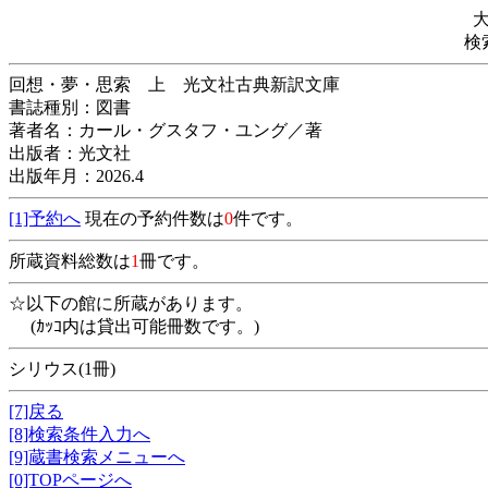
検
回想・夢・思索 上 光文社古典新訳文庫
書誌種別：図書
著者名：カール・グスタフ・ユング／著
出版者：光文社
出版年月：2026.4
[1]予約へ
現在の予約件数は
0
件です。
所蔵資料総数は
1
冊です。
☆以下の館に所蔵があります。
(ｶｯｺ内は貸出可能冊数です。)
シリウス(1冊)
[7]戻る
[8]検索条件入力へ
[9]蔵書検索メニューへ
[0]TOPページへ