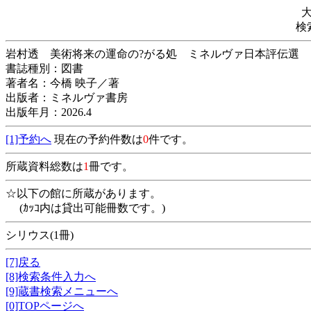
検
岩村透 美術将来の運命の?がる処 ミネルヴァ日本評伝
書誌種別：図書
著者名：今橋 映子／著
出版者：ミネルヴァ書房
出版年月：2026.4
[1]予約へ
現在の予約件数は
0
件です。
所蔵資料総数は
1
冊です。
☆以下の館に所蔵があります。
(ｶｯｺ内は貸出可能冊数です。)
シリウス(1冊)
[7]戻る
[8]検索条件入力へ
[9]蔵書検索メニューへ
[0]TOPページへ