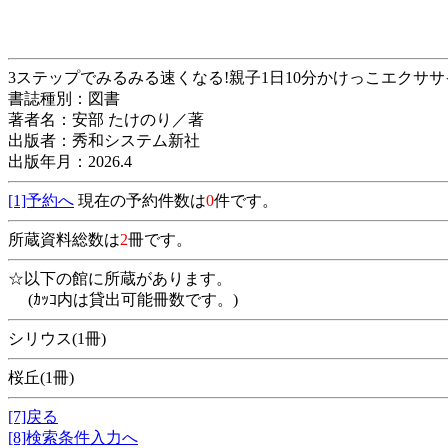
3ステップでみるみる速くなる!親子1日10分かけっこエクサ
書誌種別：図書
著者名：安部 たけのり／著
出版者：秀和システム新社
出版年月：2026.4
[1]予約へ
現在の予約件数は
0
件です。
所蔵資料総数は
2
冊です。
☆以下の館に所蔵があります。
(ｶｯｺ内は貸出可能冊数です。)
シリウス(1冊)
桜丘(1冊)
[7]戻る
[8]検索条件入力へ