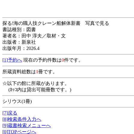
探る!海の職人技クレーン船解体新書 写真で見る
書誌種別：図書
著者名：田中 淳夫／取材・文
出版者：新泉社
出版年月：2026.4
[1]予約へ
現在の予約件数は
0
件です。
所蔵資料総数は
1
冊です。
☆以下の館に所蔵があります。
(ｶｯｺ内は貸出可能冊数です。)
シリウス(1冊)
[7]戻る
[8]検索条件入力へ
[9]蔵書検索メニューへ
[0]TOPページへ