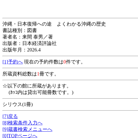
沖縄・日本復帰への途 よくわかる沖縄の歴史
書誌種別：図書
著者名：来間 泰男／著
出版者：日本経済評論社
出版年月：2026.4
[1]予約へ
現在の予約件数は
0
件です。
所蔵資料総数は
1
冊です。
☆以下の館に所蔵があります。
(ｶｯｺ内は貸出可能冊数です。)
シリウス(1冊)
[7]戻る
[8]検索条件入力へ
[9]蔵書検索メニューへ
[0]TOPページへ