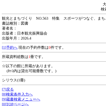
検
観光とまちづくり NO.563 特集 スポーツがつなぐ、ま
書誌種別：図書
著者名：
出版者：日本観光振興協会
出版年月：2026.4
[1]予約へ
現在の予約件数は
0
件です。
所蔵資料総数は
1
冊です。
☆以下の館に所蔵があります。
(ｶｯｺ内は貸出可能冊数です。)
シリウス(1冊)
[7]戻る
[8]検索条件入力へ
[9]蔵書検索メニューへ
[0]TOPページへ