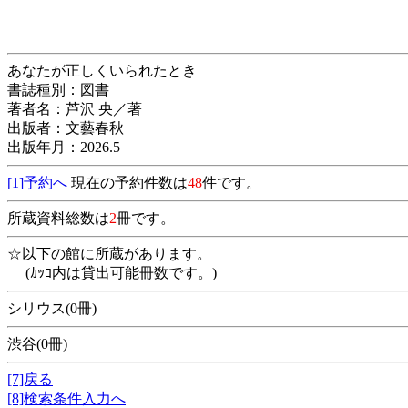
あなたが正しくいられたとき
書誌種別：図書
著者名：芦沢 央／著
出版者：文藝春秋
出版年月：2026.5
[1]予約へ
現在の予約件数は
48
件です。
所蔵資料総数は
2
冊です。
☆以下の館に所蔵があります。
(ｶｯｺ内は貸出可能冊数です。)
シリウス(0冊)
渋谷(0冊)
[7]戻る
[8]検索条件入力へ