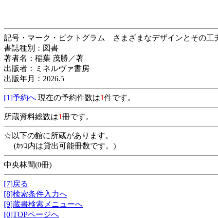
記号・マーク・ピクトグラム さまざまなデザインとその
書誌種別：図書
著者名：稲葉 茂勝／著
出版者：ミネルヴァ書房
出版年月：2026.5
[1]予約へ
現在の予約件数は
1
件です。
所蔵資料総数は
1
冊です。
☆以下の館に所蔵があります。
(ｶｯｺ内は貸出可能冊数です。)
中央林間(0冊)
[7]戻る
[8]検索条件入力へ
[9]蔵書検索メニューへ
[0]TOPページへ