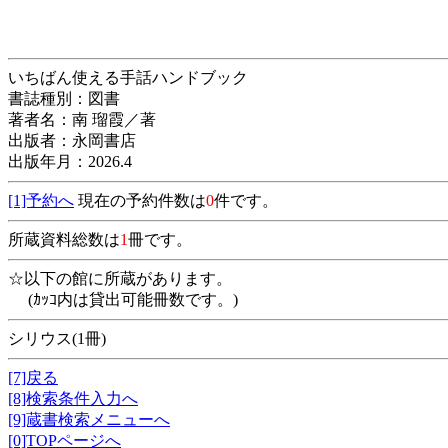
いちばん使える手話ハンドブック
書誌種別：図書
著者名：南 瑠霞／著
出版者：永岡書店
出版年月：2026.4
[1]予約へ
現在の予約件数は
0
件です。
所蔵資料総数は
1
冊です。
☆以下の館に所蔵があります。
(ｶｯｺ内は貸出可能冊数です。)
シリウス(1冊)
[7]戻る
[8]検索条件入力へ
[9]蔵書検索メニューへ
[0]TOPページへ