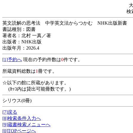
検
英文読解の思考法 中学英文法からつかむ NHK出版新
書誌種別：図書
著者名：北村 一真／著
出版者：NHK出版
出版年月：2026.4
[1]予約へ
現在の予約件数は
0
件です。
所蔵資料総数は
1
冊です。
☆以下の館に所蔵があります。
(ｶｯｺ内は貸出可能冊数です。)
シリウス(0冊)
[7]戻る
[8]検索条件入力へ
[9]蔵書検索メニューへ
[0]TOPページへ